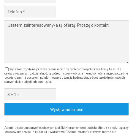
Wyrażam zgodę na przetwarzanie moich danych osobowych przez firmę Asari dla
celów związanych z działalnością pośrednictwa w obrocie nieruchomościami, jednocześnie
potwierdzam, iż zostałem poinformowany o tym, iż będę posiadać dostęp do treści swoich
danych do ich edycji lub usunięcia.
Wyślij wiadomość
Administratorem danych osobowych jest SM Nieruchomości Izabela Misiak z siedzibą przy
Mokotowska 4/6 lok. 314, 00-641 Warszawa (“Administrator”), z którym można się