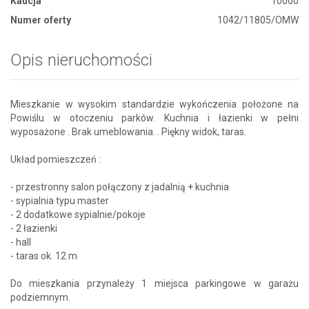
Kaucja
10000
Numer oferty
1042/11805/OMW
Opis nieruchomości
Mieszkanie w wysokim standardzie wykończenia położone na
Powiślu w otoczeniu parków. Kuchnia i łazienki w pełni
wyposażone . Brak umeblowania. . Piękny widok, taras.
Układ pomieszczeń :
- przestronny salon połączony z jadalnią + kuchnia
- sypialnia typu master
- 2 dodatkowe sypialnie/pokoje
- 2 łazienki
- hall
- taras ok. 12 m
Do mieszkania przynależy 1 miejsca parkingowe w garażu
podziemnym.