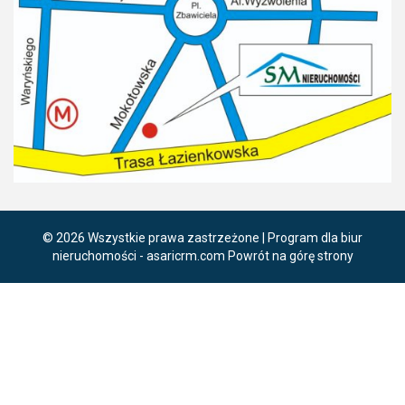
© 2026 Wszystkie prawa zastrzeżone | Program dla biur
nieruchomości -
asaricrm.com
Powrót na górę strony
Ta strona używa plików cookies. Kontynuując przeglądanie naszej
strony, wyrażasz zgodę na wykorzystywanie przez nas plików
cookies zgodnie z aktualnymi ustawieniami przeglądarki i Polityką
Prywatności.
Dowiedz się więcej
Klikając "Akceptuję" zgadasz się na wykorzystywanie przez nas
plików cookie.