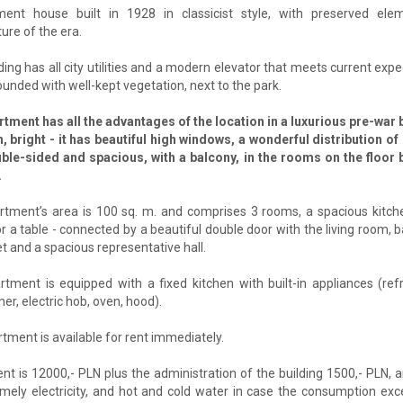
ent house built in 1928 in classicist style, with preserved ele
ture of the era.
ding has all city utilities and a modern elevator that meets current expe
rrounded with well-kept vegetation, next to the park.
tment has all the advantages of the location in a luxurious pre-war 
gh, bright - it has beautiful high windows, a wonderful distribution o
uble-sided and spacious, with a balcony, in the rooms on the floor 
.
tment’s area is 100 sq. m. and comprises 3 rooms, a spacious kitche
r a table - connected by a beautiful double door with the living room,
let and a spacious representative hall.
tment is equipped with a fixed kitchen with built-in appliances (refr
er, electric hob, oven, hood).
tment is available for rent immediately.
ent is 12000,- PLN plus the administration of the building 1500,- PLN, an
mely electricity, and hot and cold water in case the consumption ex