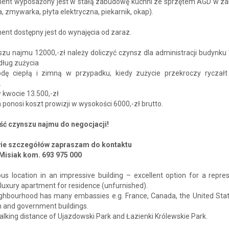
ent wyposażony jest w stałą zabudowę kuchni ze sprzętem AGD w z
, zmywarka, płyta elektryczna, piekarnik, okap).
nt dostępny jest do wynajęcia od zaraz.
zu najmu 12000,-zł należy doliczyć czynsz dla administracji budynku 
dług zużycia
dę ciepłą i zimną w przypadku, kiedy zużycie przekroczy ryczałt
.
 kwocie 13.500,-zł
ponosi koszt prowizji w wysokości 6000,-zł brutto.
ć czynszu najmu do negocjacji!
ie szczegółów zapraszam do kontaktu
 Misiak kom. 693 975 000
ous location in an impressive building – excellent option for a repre
r luxury apartment for residence (unfurnished).
ighbourhood has many embassies e.g. France, Canada, the United Stat
 and government buildings.
alking distance of Ujazdowski Park and Łazienki Królewskie Park.