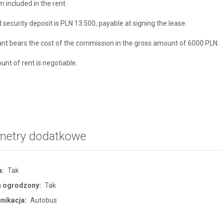
 included in the rent.
 security deposit is PLN 13.500, payable at signing the lease.
nt bears the cost of the commission in the gross amount of 6000 PLN.
nt of rent is negotiable.
metry dodatkowe
a:
Tak
n ogrodzony:
Tak
nikacja:
Autobus