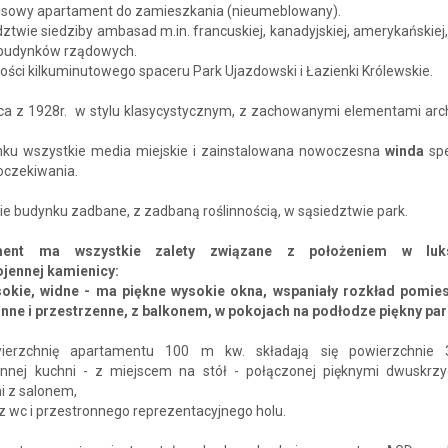
susowy apartament do zamieszkania (nieumeblowany).
ztwie siedziby ambasad m.in. francuskiej, kanadyjskiej, amerykańskiej
 budynków rządowych.
ości kilkuminutowego spaceru Park Ujazdowski i Łazienki Królewskie.
ca z 1928r. w stylu klasycystycznym, z zachowanymi elementami arch
ku wszystkie media miejskie i zainstalowana nowoczesna
winda
sp
oczekiwania.
e budynku zadbane, z zadbaną roślinnością, w sąsiedztwie park.
ment ma wszystkie zalety związane z położeniem w luk
jennej kamienicy:
sokie, widne - ma piękne wysokie okna, wspaniały rozkład pomie
nne i przestrzenne, z balkonem, w pokojach na podłodze piękny par
ierzchnię apartamentu 100 m kw. składają się powierzchnie 3
onnej kuchni - z miejscem na stół - połączonej pięknymi dwuskrz
i z salonem,
 z wc i przestronnego reprezentacyjnego holu.