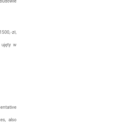
abudowie
1500,-zł,
 ujęty w
sentative
es, also