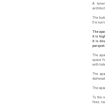
A tenem
architec
The buil
It is su
The apar
it is hi
it is do
parquet
The apar
space fo
with toi
The apar
dishwash
The apar
To the r
fees, na