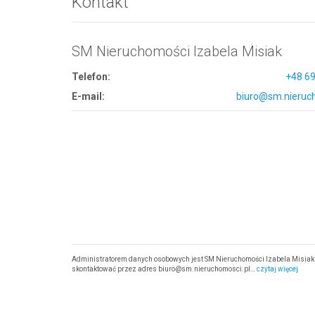
Kontakt
SM Nieruchomości Izabela Misiak
Telefon:
+48 69
E-mail:
biuro@sm.nieruch
Administratorem danych osobowych jest SM Nieruchomości Izabela Misiak z
skontaktować przez adres biuro@sm.nieruchomosci.pl…
czytaj więcej