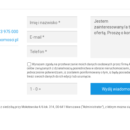
3 975 000
omosci.pl
Wyrażam zgodę na przetwarzanie moich danych osobowych przez firmę A
celów związanych z działalnością pośrednictwa w obrocie nieruchomościami,
jednocześnie potwierdzam, iż zostałem poinformowany o tym, iż będę posiada
treści swoich danych do ich edycji lub usunięcia.
Wyślij wiadom
 siedzibą przy Mokotowska 4/6 lok. 314, 00-641 Warszawa (“Administrator”), z którym można si