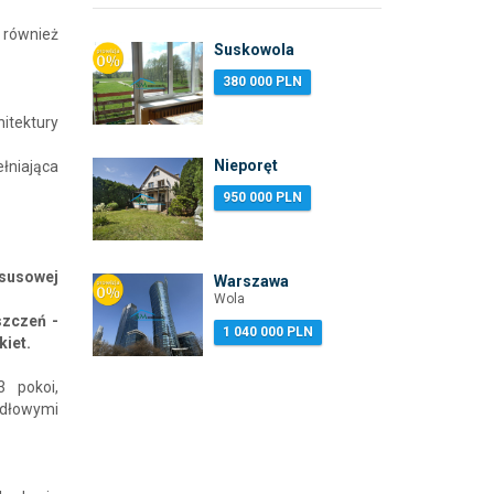
, również
Suskowola
380 000 PLN
itektury
Nieporęt
ełniająca
950 000 PLN
susowej
Warszawa
Wola
szczeń -
1 040 000 PLN
kiet.
 pokoi,
ydłowymi