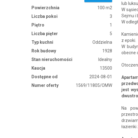
lub luk
Powierzchnia
100 m2
W sąsied
Sejmu i
Liczba pokoi
3
W odległ
Piętro
1
Liczba pięter
5
Kamieni
z epoki.
Typ kuchni
Oddzielna
W budyn
Rok budowy
1928
obecne 
Stan nieruchomości
Idealny
Otoczeni
Kaucja
13500
Dostępne od
2024-08-01
Aparta
przedwo
Numer oferty
1569/11805/OMW
jest wy
dwustro
Na pow
przestr
drzwiam
łazienki