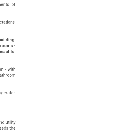
ments of
ctations.
building:
f rooms -
beautiful
n - with
 bathroom
igerator,
d utility
ceeds the