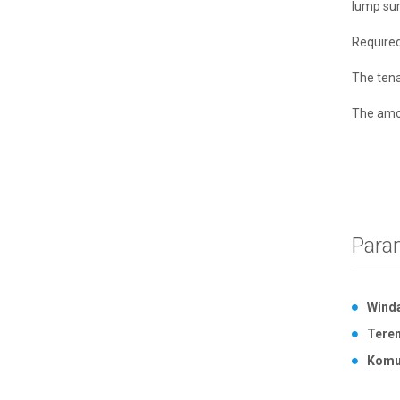
lump sum
Required
The tena
The amou
Para
Wind
Tere
Komu