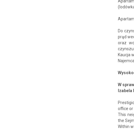
Apartam
(lodówka
Apartame
Do czyns
prąd we
oraz wo
czynszu
Kaucja w
Najemca 
Wysokoś
W spraw
Izabela
Prestigi
office o
This ne
the Sejm
Within w