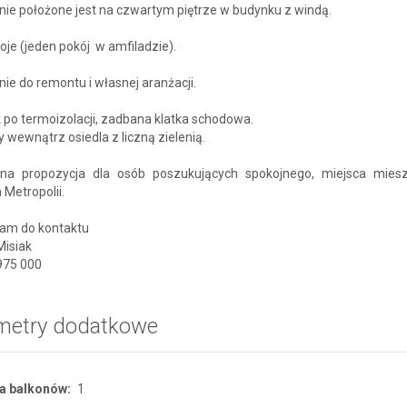
ie położone jest na czwartym piętrze w budynku z windą.
oje (jeden pokój w amfiladzie).
ie do remontu i własnej aranżacji.
po termoizolacji, zadbana klatka schodowa.
 wewnątrz osiedla z liczną zielenią.
lna propozycja dla osób poszukujących spokojnego, miejsca mies
Metropolii.
am do kontaktu
Misiak
 975 000
metry dodatkowe
a balkonów:
1