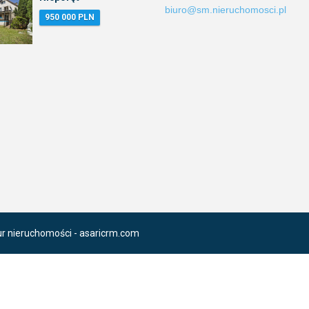
biuro@sm.nieruchomosci.pl
950 000 PLN
ur nieruchomości -
asaricrm.com
anie naszej strony, wyrażasz zgodę na wykorzystywanie przez nas plik
rzez nas plików cookie.