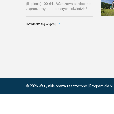
(III piętro), 00-641 Warszawa serdecznie
zapraszamy do osobistych odwiedzin!
Dowiedz się więcej
© 2026 Wszystkie prawa zastrzeżone | Program dla bi
Ta strona używa plików cookies. Kontynuując przegląd
przeglądarki i Polityką Prywatności.
Dowiedz się więcej
Klikając "Akceptuję" zgadasz się na wykorzystywanie p