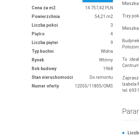
Mieszkan
Cena za m2
14 757,42 PLN
Trzy pok
Powierzchnia
54,21 m2
Liczba pokoi
3
Mieszkan
Piętro
4
Budynek 
Liczba pięter
9
Położony
Typ kuchni
Widna
To idea
Rynek
Wtórny
Centrum 
Rok budowy
1968
Stan nieruchomości
Do remontu
Zaprasz
Izabela 
Numer oferty
12055/11805/OMS
tel. 693
Para
Liczb