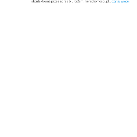
skontaktować przez adres biuro@sm.nieruchomosci.pl…
czytaj więcej