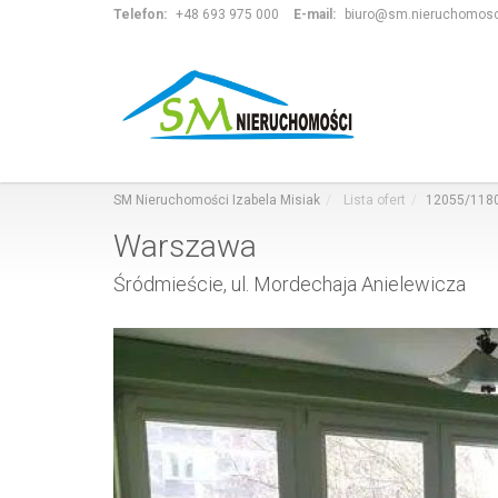
Telefon:
+48 693 975 000
E-mail:
biuro@sm.nieruchomosci
SM Nieruchomości Izabela Misiak
Lista ofert
12055/118
Warszawa
Śródmieście, ul. Mordechaja Anielewicza