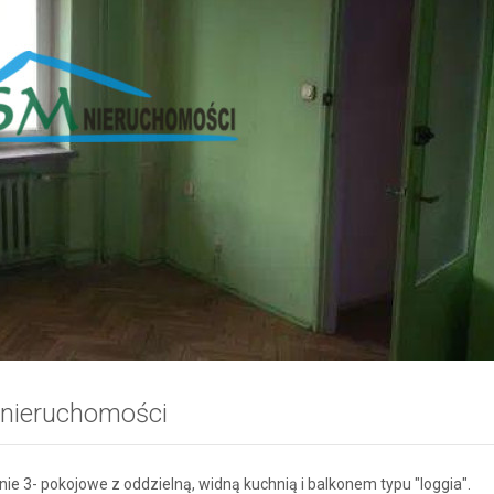
 nieruchomości
ie 3- pokojowe z oddzielną, widną kuchnią i balkonem typu "loggia".