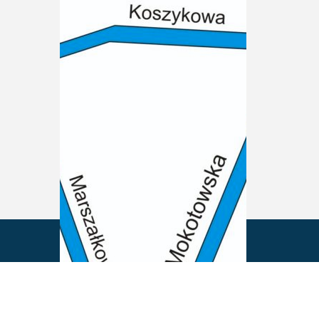
Powrót na górę strony
ów cookies zgodnie z aktualnymi ustawieniami