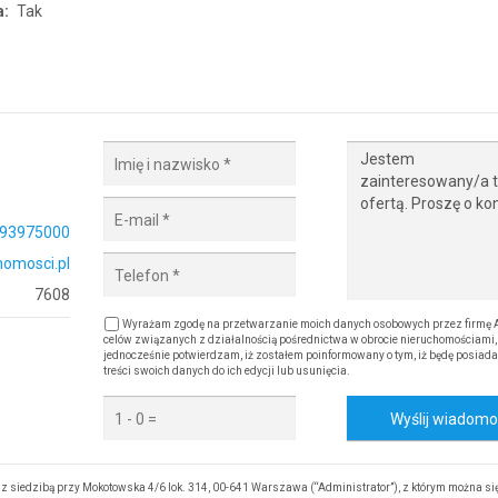
a:
Tak
93975000
omosci.pl
7608
Wyrażam zgodę na przetwarzanie moich danych osobowych przez firmę A
celów związanych z działalnością pośrednictwa w obrocie nieruchomościami,
jednocześnie potwierdzam, iż zostałem poinformowany o tym, iż będę posiada
treści swoich danych do ich edycji lub usunięcia.
Wyślij wiadom
 siedzibą przy Mokotowska 4/6 lok. 314, 00-641 Warszawa (“Administrator”), z którym można si