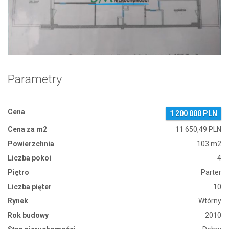
Zdjęcie 1
Parametry
Cena
1 200 000 PLN
Cena za m2
11 650,49 PLN
Powierzchnia
103 m2
Liczba pokoi
4
Piętro
Parter
Liczba pięter
10
Rynek
Wtórny
Rok budowy
2010