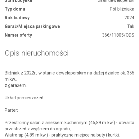
Stan budynku
Stan deweloperski
Typ domu
Pół bliźniaka
Rok budowy
2024
Garaż/Miejsca parkingowe
Tak
Numer oferty
366/11805/ODS
Opis nieruchomości
Bliźniak z 2022r., w stanie deweloperskim na dużej działce ok. 355
m kw.,
z garażem.
Układ pomieszczeń:
Parter:
Przestronny salon z aneksem kuchennym (45,89 m kw.) - otwarta
przestrzeń z wyjściem do ogrodu,
Wiatrołap (4,89 m kw.) - praktyczne miejsce na buty i kurtki.