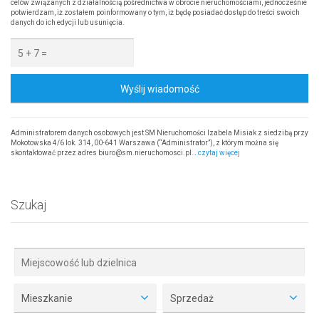
celów związanych z działalnością pośrednictwa w obrocie nieruchomościami, jednocześnie
potwierdzam, iż zostałem poinformowany o tym, iż będę posiadać dostęp do treści swoich
danych do ich edycji lub usunięcia.
Wyślij wiadomość
Administratorem danych osobowych jest SM Nieruchomości Izabela Misiak z siedzibą przy
Mokotowska 4/6 lok. 314, 00-641 Warszawa (“Administrator”), z którym można się
skontaktować przez adres biuro@sm.nieruchomosci.pl…
czytaj więcej
Szukaj
Mieszkanie
Sprzedaż