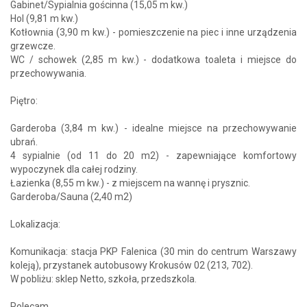
Gabinet/Sypialnia gościnna (15,05 m kw.)
Hol (9,81 m kw.)
Kotłownia (3,90 m kw.) - pomieszczenie na piec i inne urządzenia
grzewcze.
WC / schowek (2,85 m kw.) - dodatkowa toaleta i miejsce do
przechowywania.
Piętro:
Garderoba (3,84 m kw.) - idealne miejsce na przechowywanie
ubrań.
4 sypialnie (od 11 do 20 m2) - zapewniające komfortowy
wypoczynek dla całej rodziny.
Łazienka (8,55 m kw.) - z miejscem na wannę i prysznic.
Garderoba/Sauna (2,40 m2)
Lokalizacja:
Komunikacja: stacja PKP Falenica (30 min do centrum Warszawy
koleją), przystanek autobusowy Krokusów 02 (213, 702).
W pobliżu: sklep Netto, szkoła, przedszkola.
Polecam